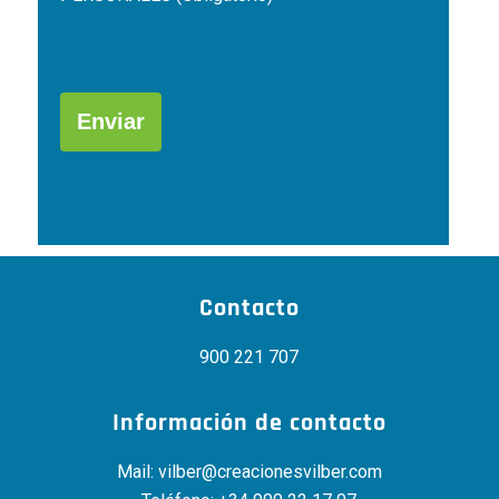
Por
favor,
deja
este
campo
Alternative:
vacío.
Contacto
900 221 707
Información de contacto
Mail:
vilber@creacionesvilber.com