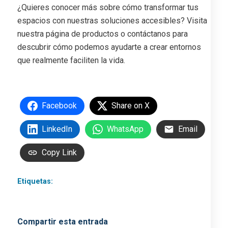
¿Quieres conocer más sobre cómo transformar tus
espacios con nuestras soluciones accesibles? Visita
nuestra página de productos o contáctanos para
descubrir cómo podemos ayudarte a crear entornos
que realmente faciliten la vida.
Facebook
Share on X
LinkedIn
WhatsApp
Email
Copy Link
Etiquetas:
accesibilidad
,
mundo accesible
,
plataforma
salvaescaleras
,
salvaescaleras
,
silla salvaescaleras
Compartir esta entrada