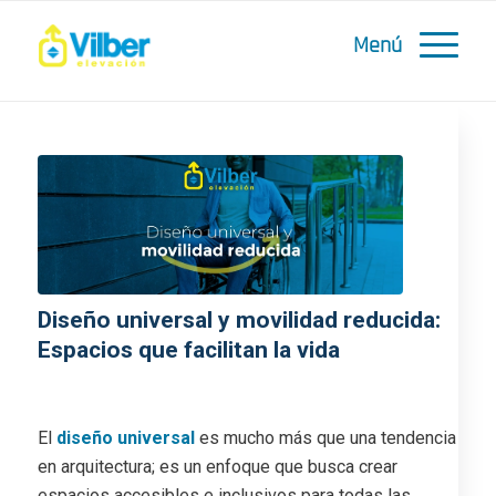
Diseño universal y movilidad reducida:
Espacios que facilitan la vida
/
/
25 noviembre, 2024
en
Blog
por
Elevadores Vilber
El
diseño universal
es mucho más que una tendencia
en arquitectura; es un enfoque que busca crear
espacios accesibles e inclusivos para todas las