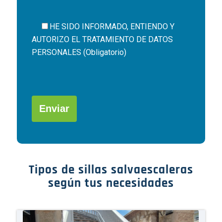
HE SIDO INFORMADO, ENTIENDO Y
AUTORIZO EL
TRATAMIENTO DE DATOS
PERSONALES (Obligatorio)
Por
favor,
deja
este
campo
Alternative:
vacío.
Tipos de sillas salvaescaleras
según tus necesidades