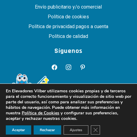
Envío publicitario y/o comercial
Política de cookies
Política de privacidad pagos a cuenta
Política de calidad
Síguenos
facebook
instagram
pinterest
En Elevadores Vilber utilizamos cookies propias y de terceros
para el correcto funcionamiento y visualización de sitio web por
parte del usuario, así como para analizar sus preferencias y
hábitos de navegación. Puede obtener más información en
nuestra
Política de Cookies
y configurar sus preferencias,
aceptar y rechazar nuestras cookies.
Pide presupuesto gratis ¡ahora!
Cerrar el banner de 
Aceptar
Rechazar
Ajustes
© Copyright - Elevadores Vilber - Design by
CitySem