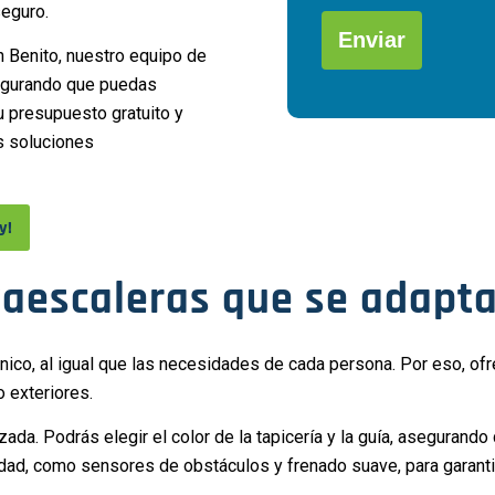
favor,
seguro.
deja
 Benito, nuestro equipo de
este
segurando que puedas
campo
Alternative:
tu presupuesto gratuito y
vacío.
s soluciones
y!
vaescaleras que se adapta
ico, al igual que las necesidades de cada persona. Por eso, of
o exteriores.
a. Podrás elegir el color de la tapicería y la guía, asegurando
ad, como sensores de obstáculos y frenado suave, para garantiz