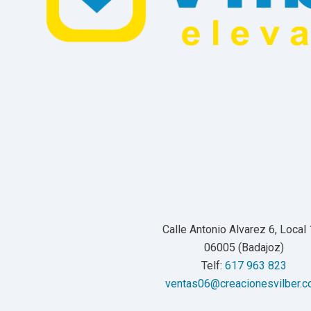
Calle Antonio Alvarez 6, Local
06005 (Badajoz)
Telf:
617 963 823
ventas06@creacionesvilber.