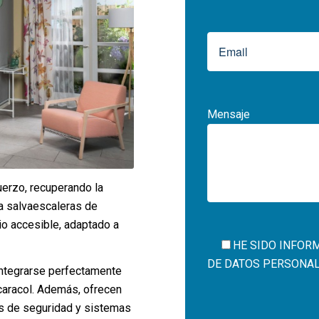
Mensaje
uerzo, recuperando la
la salvaescaleras de
io accesible, adaptado a
HE SIDO INFOR
DE DATOS PERSONALES
integrarse perfectamente
 caracol. Además, ofrecen
Por
es de seguridad y sistemas