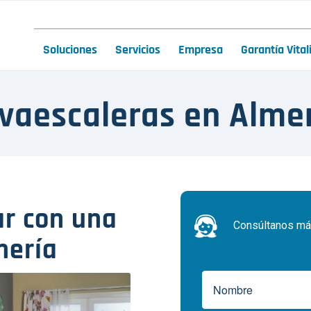
Soluciones
Servicios
Empresa
Garantía Vital
lvaescaleras en Alme
r con una
Consúltanos más
mería