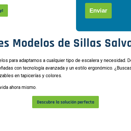
favor,
deja
y!
este
campo
Alternative:
vacío.
es Modelos de Sillas Salv
os para adaptarnos a cualquier tipo de escalera y necesidad. D
señadas con tecnología avanzada y un estilo ergonómico. ¿Busca
zables en tapicerías y colores.
e vida ahora mismo.
Descubre la solución perfecta