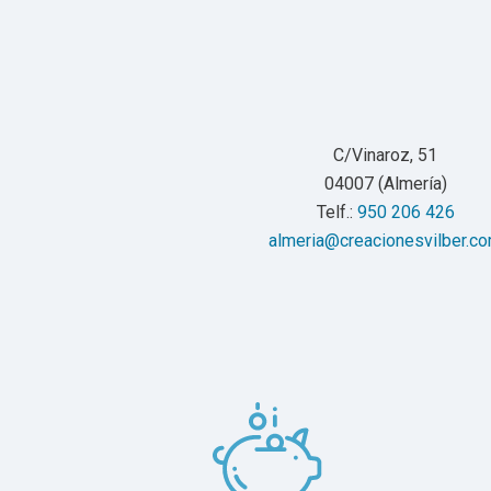
C/Vinaroz, 51
04007 (Almería)
Telf.:
950 206 426
almeria@creacionesvilber.c