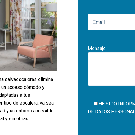
Mensaje
na salvaescaleras elimina
en un acceso cómodo y
daptadas a tus
r tipo de escalera, ya sea
HE SIDO INFOR
idad y un entorno accesible
DE DATOS PERSONALES
al y sin obras.
Por