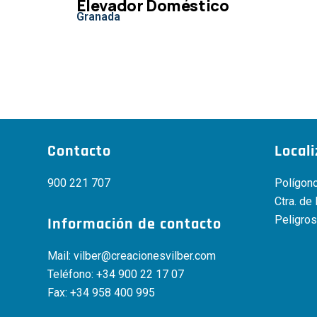
Elevador Doméstico
Granada
Contacto
Local
900 221 707
Polígono
Ctra. de
Peligros
Información de contacto
Mail:
vilber@creacionesvilber.com
Teléfono:
+34 900 22 17 07
Fax: +34 958 400 995