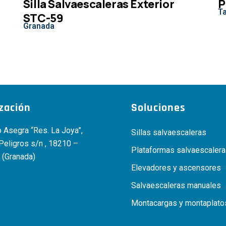
Silla Salvaescaleras Exterior
P
Ta
STC-59
Granada
ización
Soluciones
 Asegra “Res. La Joya”,
Sillas salvaescaleras
 Peligros s/n , 18210 –
Plataformas salvaescaler
 (Granada)
Elevadores y ascensores
Salvaescaleras manuales
Montacargas y montaplato