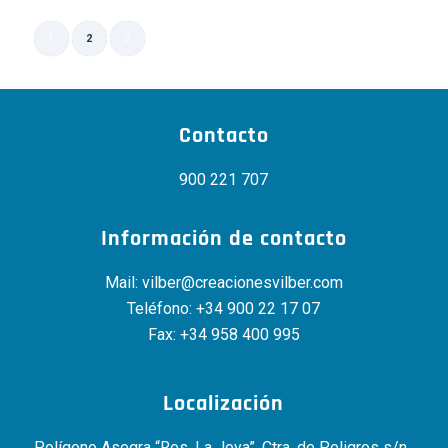
1
2
3
Página 2 de 3
Contacto
900 221 707
Información de contacto
Mail:
vilber@creacionesvilber.com
Teléfono:
+34 900 22 17 07
Fax: +34 958 400 995
Localización
Polígono Asegra “Res. La Joya”, Ctra. de Peligros s/n ,