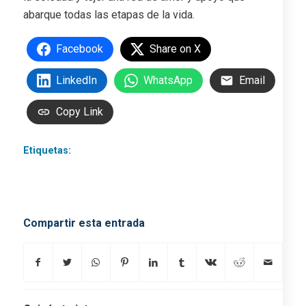
abarque todas las etapas de la vida.
Facebook
Share on X
LinkedIn
WhatsApp
Email
Copy Link
Etiquetas:
ascensores
,
elevadores
,
empresa de
ascensores
,
salvaescaleras
,
silla salvaescaleras
,
subir
escaleras
Compartir esta entrada