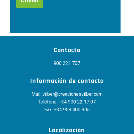
este
campo
Alternative:
vacío.
Contacto
900 221 707
Información de contacto
Mail:
vilber@creacionesvilber.com
Teléfono:
+34 900 22 17 07
Fax: +34 958 400 995
Localización