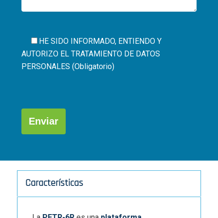
HE SIDO INFORMADO, ENTIENDO Y
AUTORIZO EL
TRATAMIENTO DE DATOS
PERSONALES (Obligatorio)
Por
favor,
deja
este
campo
Alternative:
vacío.
Características
La
PETR-6R
es una
plataforma