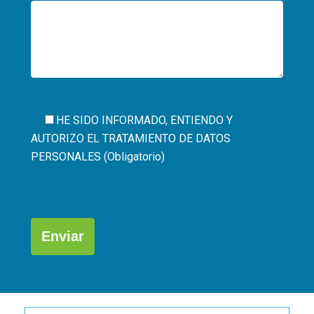
HE SIDO INFORMADO, ENTIENDO Y
AUTORIZO EL
TRATAMIENTO DE DATOS
PERSONALES (Obligatorio)
Por
favor,
deja
este
campo
Alternative:
vacío.