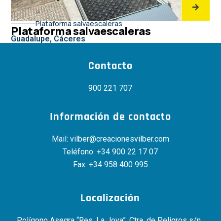
Plataforma salvaescaleras
Plataforma salvaescaleras
Guadalupe, Cáceres
Contacto
900 221 707
Información de contacto
Mail:
vilber@creacionesvilber.com
Teléfono:
+34 900 22 17 07
Fax: +34 958 400 995
Localización
Polígono Asegra “Res. La Joya”, Ctra. de Peligros s/n ,