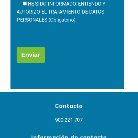
HE SIDO INFORMADO, ENTIENDO Y
AUTORIZO EL
TRATAMIENTO DE DATOS
PERSONALES (Obligatorio)
Por
favor,
deja
este
campo
Alternative:
vacío.
Contacto
900 221 707