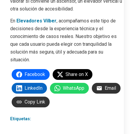
valorar si conviene un ascensor, un elevador vertical u
otra solución de accesibilidad.
En
Elevadores Vilber
, acompañamos este tipo de
decisiones desde la experiencia técnica y el
conocimiento de casos reales. Nuestro objetivo es
que cada usuario pueda elegir con tranquilidad la
solución más segura, útil y adecuada para su
situación.
Facebook
Share on X
LinkedIn
WhatsApp
Email
Copy Link
Etiquetas:
accesibilidad
,
ascensor
,
diferencias entre
elevador y ascensor
,
elevacion
,
elevador
,
empresa de