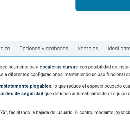
campo
Alternative:
vacío.
cnica
Opciones y acabados
Ventajas
Ideal par
specíficamente para
escaleras curvas
, con posibilidad de insta
e a diferentes configuraciones, manteniendo un uso funcional de
mpletamente plegables
, lo que reduce el espacio ocupado cua
bordes de seguridad
que detienen automáticamente el equipo en
 75°
, facilitando la bajada del usuario. El control mediante joyst