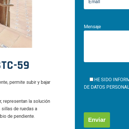
Mensaje
STC-59
HE SIDO INFOR
te, permite subir y bajar
DE DATOS PERSONALES
 representan la solución
Por
 sillas de ruedas a
favor,
mbio de pendiente.
deja
este