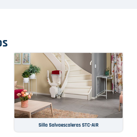
os
Silla Salvaescaleras STC-AIR