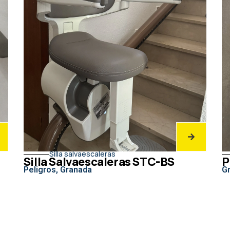
Silla salvaescaleras
Silla Salvaescaleras STC-BS
P
Peligros, Granada
G