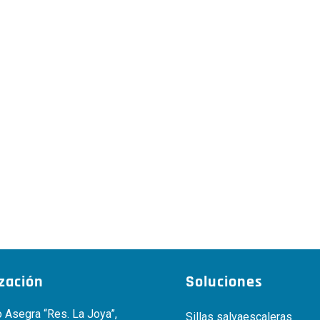
ización
Soluciones
 Asegra “Res. La Joya”,
Sillas salvaescaleras